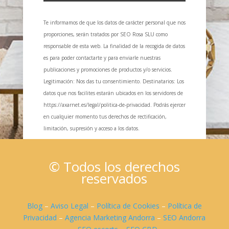
Te informamos de que los datos de carácter personal que nos
proporciones, serán tratados por SEO Rosa SLU como
responsable de esta web. La finalidad de la recogida de datos
es para poder contactarte y para enviarle nuestras
publicaciones y promociones de productos y/o servicios.
Legitimación: Nos das tu consentimiento. Destinatarios: Los
datos que nos facilites estarán ubicados en los servidores de
https://axarnet.es/legal/politica-de-privacidad. Podrás ejercer
en cualquier momento tus derechos de rectificación,
limitación, supresión y acceso a los datos.
© Todos los derechos
reservados
Blog
–
Aviso Legal
–
Política de Cookies
–
Política de
Privacidad
–
Agencia Marketing Andorra
–
SEO Andorra