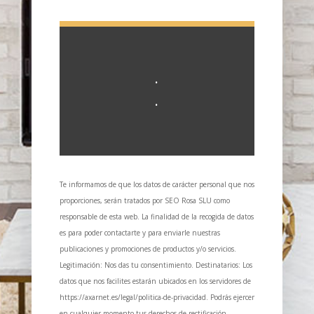
.
.
Te informamos de que los datos de carácter personal que nos
proporciones, serán tratados por SEO Rosa SLU como
responsable de esta web. La finalidad de la recogida de datos
es para poder contactarte y para enviarle nuestras
publicaciones y promociones de productos y/o servicios.
Legitimación: Nos das tu consentimiento. Destinatarios: Los
datos que nos facilites estarán ubicados en los servidores de
https://axarnet.es/legal/politica-de-privacidad. Podrás ejercer
en cualquier momento tus derechos de rectificación,